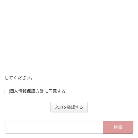
発行手数料は銀行振込なります。なお、お振込みにかかる手数
料等はお客様のご負担になります。
発行手数料のお支払い状況を弊社にて確認後、3営業日以内に証
明書の発行・送付をいたします。
状況により、当社へ直接ご来社され、お受け取りになる際は、
本人確認ができる証明書を持参の上、営業時間内にお願いいた
します。
弊社「
個⼈情報保護⽅針
」（「個⼈情報の取扱について」の内容
を含みます）をお読みになり、内容に同意いただける場合は「個
人情報保護方針に同意する」にチェックをして⼊⼒内容の送信を
してください。
個人情報保護方針に同意する
入力を確認する
検
索: