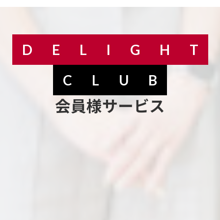
D
E
L
I
G
H
T
C
L
U
B
会員様サービス
カ
バ
ー
リ
ン
ク
住みかえ割引