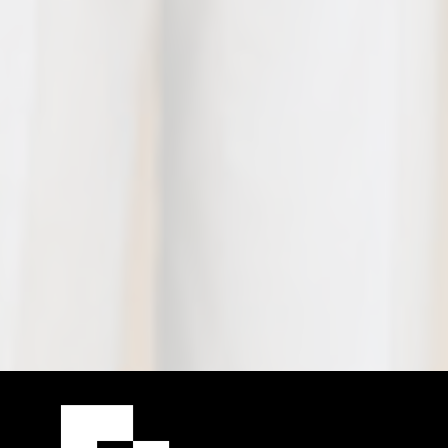
カ
バ
ー
リ
ン
ク
家電割引サービス
家電をお得に購入